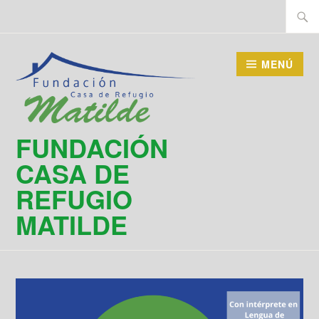
Saltar
Buscar
al
contenido
MENÚ
FUNDACIÓN
CASA DE
REFUGIO
MATILDE