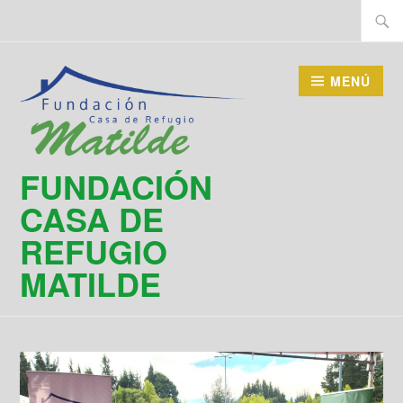
Saltar
Buscar
al
contenido
MENÚ
FUNDACIÓN
CASA DE
REFUGIO
MATILDE