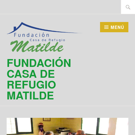
Saltar
Buscar
al
contenido
MENÚ
FUNDACIÓN
CASA DE
REFUGIO
MATILDE