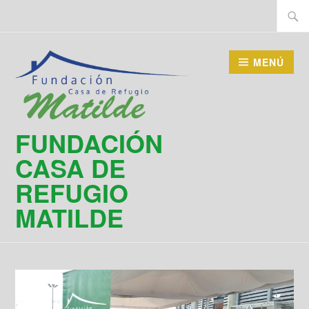
Saltar
Buscar
al
contenido
MENÚ
FUNDACIÓN
CASA DE
REFUGIO
MATILDE