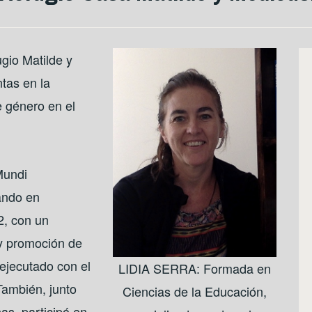
gio Matilde y
ntas en la
e género en el
Mundi
ando en
2, con un
 y promoción de
 ejecutado con el
LIDIA SERRA: Formada en
También, junto
Ciencias de la Educación,
as, participó en